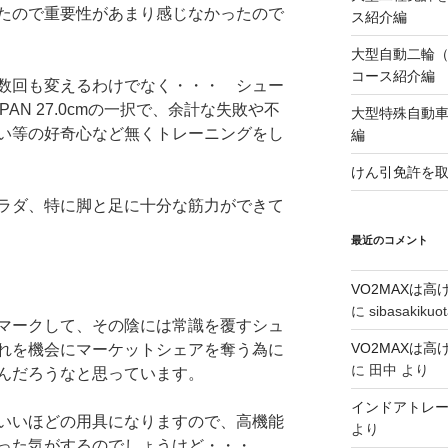
たので重要性があまり感じなかったので
ス紹介編
大型自動二輪
コース紹介編
数回も変えるわけでなく・・・ シュー
AN 27.0cmの一択で、余計な失敗や不
大型特殊自動
い等の好奇心など無くトレーニングをし
編
けん引免許を
ラダ、特に脚と足に十分な筋力ができて
最近のコメント
VO2MAXは
に
sibasakikuo
マークして、その陰には常識を覆すシュ
VO2MAXは
れを機会にマーケットシェアを奪う為に
に
田中
より
んだろうなと思っています。
インドアトレ
いいほどの用具になりますので、高機能
より
った気がするのでしょうけど・・・