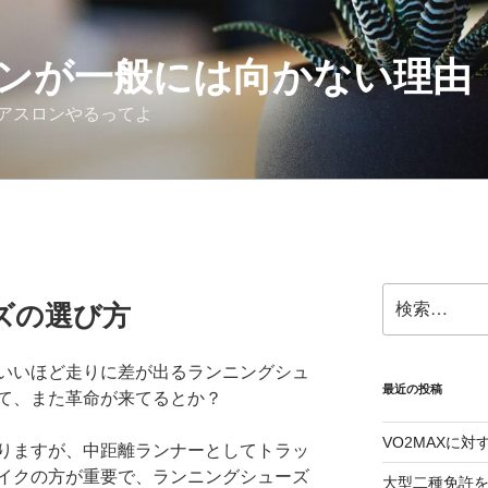
ンが一般には向かない理由
アスロンやるってよ
検
ズの選び方
索:
いいほど走りに差が出るランニングシュ
最近の投稿
て、また革命が来てるとか？
VO2MAXに
りますが、中距離ランナーとしてトラッ
イクの方が重要で、ランニングシューズ
大型二種免許