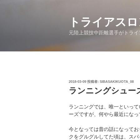
コ
ン
テ
トライアスロ
ン
元陸上競技中距離選手がトライ
ツ
へ
ス
キ
ッ
プ
投
2018-03-09
投稿者:
SIBASAKIKUOTA_08
稿
ランニングシュー
日:
ランニングでは、唯一といって
ーズですが、何やら最近になっ
今となっては昔の話になってお
クをグルグルしてた頃は、スパ