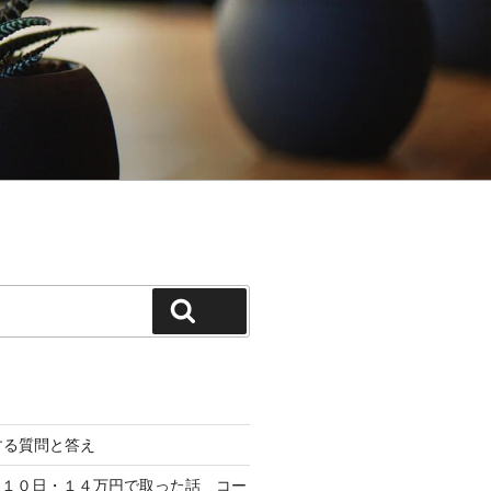
検索
対する質問と答え
を１０日・１４万円で取った話 コー