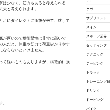
撃は少なく、筋力もあると考えられる
丈夫と考えられます。
ケガ
サプリメント
と足にダイレクトに衝撃が来て、壊して
スイム
スポーツ業界
底が厚いので耐衝撃性は非常に高いで
の人だと、体重や筋力で荷重掛かりやす
セッティング
にならないといけません。
テクニック
って軽いものもありますが、構造的に強
テーピング
。
トラック
トレーニング
ドリンク
ドーピング
す。
バイク