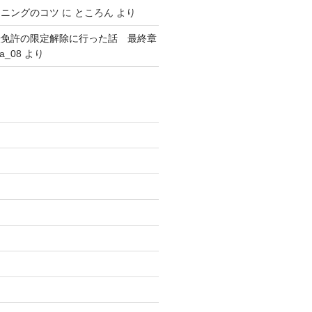
ーニングのコツ
に
ところん
より
転免許の限定解除に行った話 最終章
ta_08
より