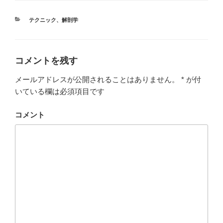
T
o
w
k
i
で
t
共
カ
テクニック
、
解剖学
t
有
テ
e
す
r
る
ゴ
で
に
リ
共
は
有
ク
ー
コメントを残す
(
リ
新
ッ
し
ク
い
し
メールアドレスが公開されることはありません。
*
が付
ウ
て
ィ
く
いている欄は必須項目です
ン
だ
ド
さ
ウ
い
で
(
コメント
開
新
き
し
ま
い
す
ウ
)
ィ
ン
ド
ウ
で
開
き
ま
す
)