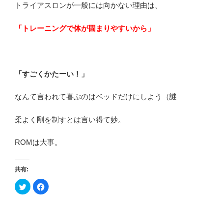
トライアスロンが一般には向かない理由は、
「トレーニングで体が固まりやすいから」
「すごくかたーい！」
なんて言われて喜ぶのはベッドだけにしよう（謎
柔よく剛を制すとは言い得て妙。
ROMは大事。
共有:
ク
F
リ
a
ッ
c
ク
e
し
b
て
o