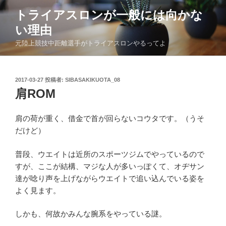
コ
トライアスロンが一般には向かな
ン
い理由
テ
ン
元陸上競技中距離選手がトライアスロンやるってよ
ツ
へ
ス
投
2017-03-27
投稿者:
SIBASAKIKUOTA_08
稿
キ
肩ROM
日:
ッ
プ
肩の荷が重く、借金で首が回らないコウタです。（うそ
だけど）
普段、ウエイトは近所のスポーツジムでやっているので
すが、ここが結構、マジな人が多いっぽくて、オヂサン
達が唸り声を上げながらウエイトで追い込んでいる姿を
よく見ます。
しかも、何故かみんな腕系をやっている謎。