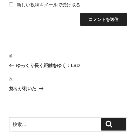
新しい投稿をメールで受け取る
投
前
前
稿
の
ゆっくり長く距離をゆく：LSD
ナ
投
ビ
稿
次
次
ゲ
の
捻りが利いた
投
ー
稿
シ
ョ
ン
検
検索
索: