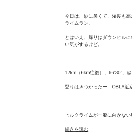
今日は、妙に暑くて、湿度も高
ライムラン。
とはいえ、帰りはダウンヒルに
い気がするけど。
12km（6km往復）、66’30”、@5’
登りはきつかったー OBLA近
ヒルクライムが一般に向かない
“5
続きを読む