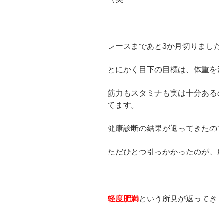
衝
撃
の
一
レースまであと3か月切りまし
言”
の
とにかく目下の目標は、体重を
筋力もスタミナも実は十分ある
てます。
健康診断の結果が返ってきたの
ただひとつ引っかかったのが、
軽度肥満
という所見が返ってきま