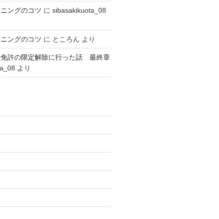
ーニングのコツ
に
sibasakikuota_08
ーニングのコツ
に
ところん
より
転免許の限定解除に行った話 最終章
ta_08
より