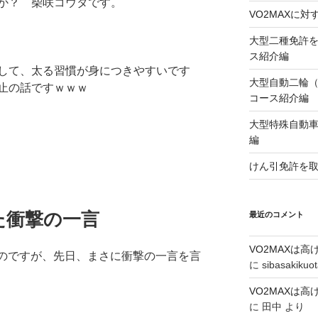
か？ 柴咲コウタです。
VO2MAXに
大型二種免許
ス紹介編
して、太る習慣が身につきやすいです
大型自動二輪
止の話ですｗｗｗ
コース紹介編
大型特殊自動
編
けん引免許を
た衝撃の一言
最近のコメント
VO2MAXは
けたのですが、先日、まさに衝撃の一言を言
に
sibasakikuo
VO2MAXは
に
田中
より