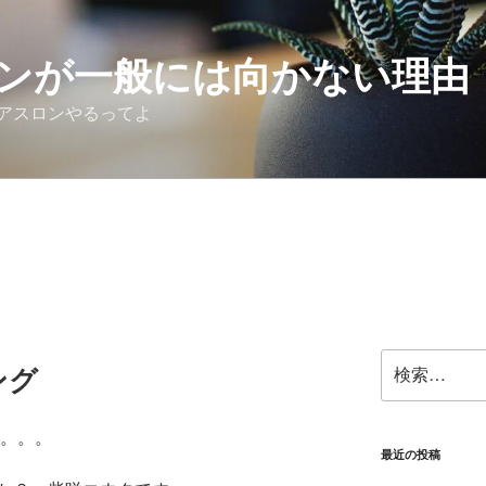
ンが一般には向かない理由
アスロンやるってよ
検
ング
索:
す。。。
最近の投稿