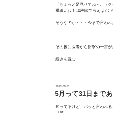
「ちょっと足見せてね～。（ク
構緩いね！10段階で言えば2く
そうなのか・・・今まで言われ
その後に医者から衝撃の一言が
“＃
続きを読む
医
者
か
ら
投
2017-05-31
言
稿
5月って31日まで
日:
わ
れ
知ってるけど、パッと言われる
た
（笑