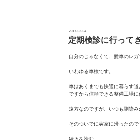
月
っ
て
31
投
2017-03-04
日
稿
定期検診に行って
日:
ま
で
自分のじゃなくて、愛車のレガ
あ
っ
いわゆる車検です。
た
ん
車はあくまでも快適に暮らす道
だ・・・”
ですから信頼できる整備工場に
の
遠方なのですが、いつも馴染み
そのついでに実家に帰ったので
“定
続きを読む