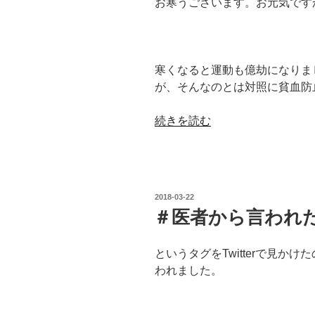
お寒うございます。お元気です
寒くなると運動も億劫になりま
が、そんなのとは対照に貧血防
“貧
続きを読む
血
防
止
と
投
2018-03-22
ド
稿
＃医者から言われ
日:
ー
ピ
というタグをTwitterで見か
ン
われました。
グ”
の