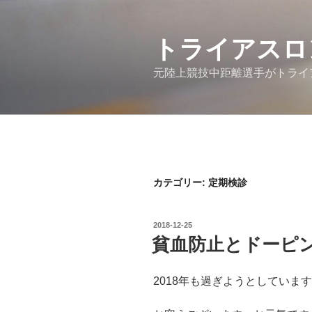
コ
ン
テ
トライアスロ
ン
元陸上競技中距離選手がトライ
ツ
へ
ス
キ
ッ
プ
カテゴリー:
定期検診
投
2018-12-25
稿
貧血防止とドーピ
日:
2018年も過ぎようとしていま